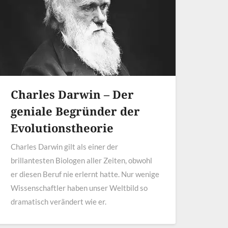
Charles Darwin – Der
geniale Begründer der
Evolutionstheorie
Charles Darwin gilt als einer der
brillantesten Biologen aller Zeiten, obwohl
er diesen Beruf nie erlernt hatte. Nur wenige
Wissenschaftler haben unser Weltbild so
dramatisch verändert wie er.