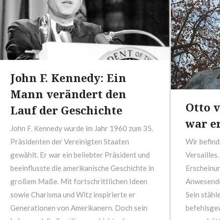
John F. Kennedy: Ein
Mann verändert den
Otto 
Lauf der Geschichte
war e
John F. Kennedy wurde im Jahr 1960 zum 35.
Präsidenten der Vereinigten Staaten
Wir befind
gewählt. Er war ein beliebter Präsident und
Versailles
beeinflusste die amerikanische Geschichte in
Erscheinun
großem Maße. Mit fortschrittlichen Ideen
Anwesenden
sowie Charisma und Witz inspirierte er
Sein stähl
Generationen von Amerikanern. Doch sein
befehlsge