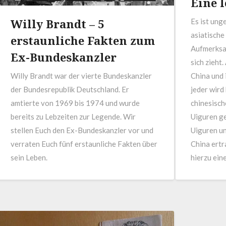
Eine l
Willy Brandt – 5
Es ist ung
asiatische
erstaunliche Fakten zum
Aufmerksam
Ex-Bundeskanzler
sich zieht.
Willy Brandt war der vierte Bundeskanzler
China und 
der Bundesrepublik Deutschland. Er
jeder wird
amtierte von 1969 bis 1974 und wurde
chinesisc
bereits zu Lebzeiten zur Legende. Wir
Uiguren ge
stellen Euch den Ex-Bundeskanzler vor und
Uiguren un
verraten Euch fünf erstaunliche Fakten über
China ertr
sein Leben.
hierzu ein