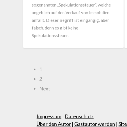
sogenannten „Spekulationssteuer“, welche
angeblich auf den Verkauf von Immobilien
anfällt. Dieser Begriff ist eingängig, aber
falsch, denn es gibt keine
Spekulationssteuer.
1
2
Next
Impressum
|
Datenschutz
Über den Autor
|
Gastautor werden
|
Sit