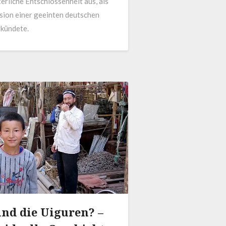
erliche Entschlossenheit aus, als
ision einer geeinten deutschen
rkündete.
ind die Uiguren? –