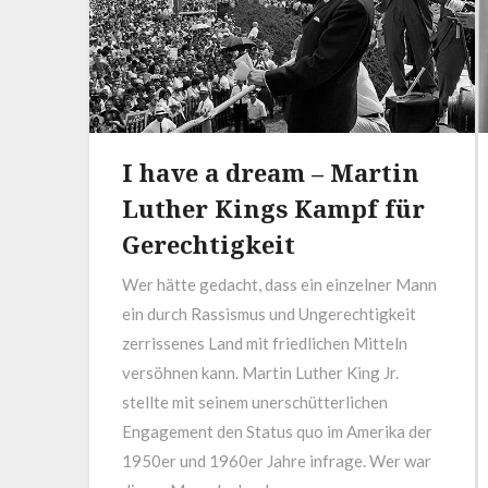
I have a dream – Martin
Luther Kings Kampf für
Gerechtigkeit
Wer hätte gedacht, dass ein einzelner Mann
ein durch Rassismus und Ungerechtigkeit
zerrissenes Land mit friedlichen Mitteln
versöhnen kann. Martin Luther King Jr.
stellte mit seinem unerschütterlichen
Engagement den Status quo im Amerika der
1950er und 1960er Jahre infrage. Wer war