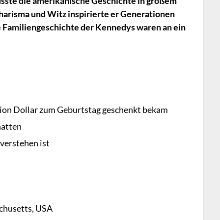
lusste die amerikanische Geschichte in großem
harisma und Witz inspirierte er Generationen
e Familiengeschichte der Kennedys waren an ein
lion Dollar zum Geburtstag geschenkt bekam
hatten
verstehen ist
chusetts, USA