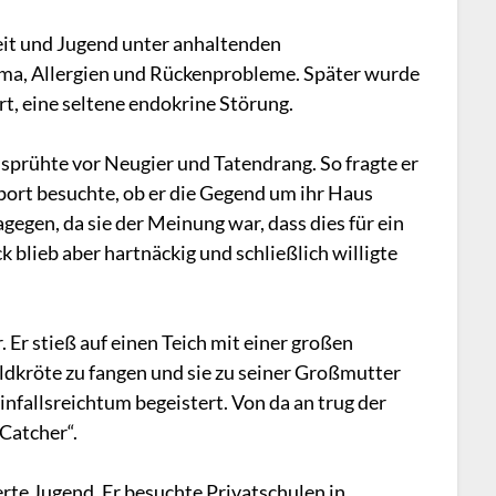
heit und Jugend unter anhaltenden
thma, Allergien und Rückenprobleme. Später wurde
rt, eine seltene endokrine Störung.
sprühte vor Neugier und Tatendrang. So fragte er
port besuchte, ob er die Gegend um ihr Haus
egen, da sie der Meinung war, dass dies für ein
ck blieb aber hartnäckig und schließlich willigte
 Er stieß auf einen Teich mit einer großen
ildkröte zu fangen und sie zu seiner Großmutter
nfallsreichtum begeistert. Von da an trug der
 Catcher“.
erte Jugend. Er besuchte Privatschulen in