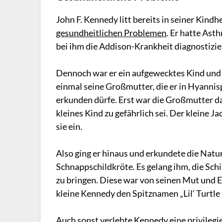
John F. Kennedy litt bereits in seiner Kind
gesundheitlichen Problemen
. Er hatte As
bei ihm die Addison-Krankheit diagnostizie
Dennoch war er ein aufgewecktes Kind und 
einmal seine Großmutter, die er in Hyannis
erkunden dürfe. Erst war die Großmutter dag
kleines Kind zu gefährlich sei. Der kleine Ja
sie ein.
Also ging er hinaus und erkundete die Natur.
Schnappschildkröte. Es gelang ihm, die Sch
zu bringen. Diese war von seinen Mut und Ei
kleine Kennedy den Spitznamen „Lil‘ Turtle
Auch sonst verlebte Kennedy eine privilegi