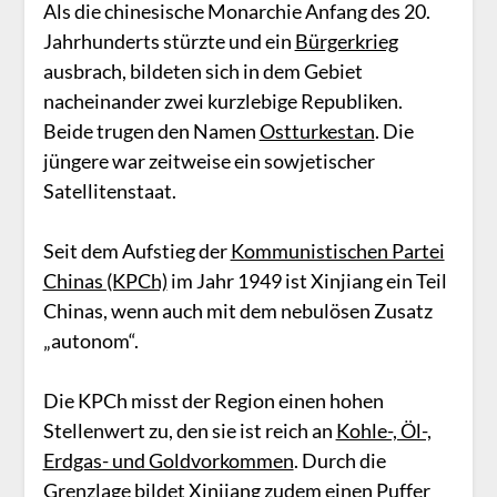
Als die chinesische Monarchie Anfang des 20.
Jahrhunderts stürzte und ein
Bürgerkrieg
ausbrach, bildeten sich in dem Gebiet
nacheinander zwei kurzlebige Republiken.
Beide trugen den Namen
Ostturkestan
. Die
jüngere war zeitweise ein sowjetischer
Satellitenstaat.
Seit dem Aufstieg der
Kommunistischen Partei
Chinas (KPCh)
im Jahr 1949 ist Xinjiang ein Teil
Chinas, wenn auch mit dem nebulösen Zusatz
„autonom“.
Die KPCh misst der Region einen hohen
Stellenwert zu, den sie ist reich an
Kohle-, Öl-,
Erdgas- und Goldvorkommen
. Durch die
Grenzlage bildet Xinjiang zudem einen Puffer