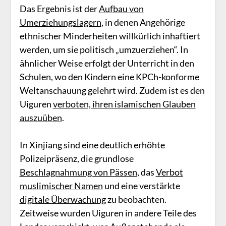
Das Ergebnis ist der
Aufbau von
Umerziehungslagern
, in denen Angehörige
ethnischer Minderheiten willkürlich inhaftiert
werden, um sie politisch „umzuerziehen“. In
ähnlicher Weise erfolgt der Unterricht in den
Schulen, wo den Kindern eine KPCh-konforme
Weltanschauung gelehrt wird. Zudem ist es den
Uiguren
verboten, ihren islamischen Glauben
auszuüben
.
In Xinjiang sind eine deutlich erhöhte
Polizeipräsenz, die grundlose
Beschlagnahmung von Pässen
, das
Verbot
muslimischer Namen
und eine verstärkte
digitale Überwachung
zu beobachten.
Zeitweise wurden Uiguren in andere Teile des