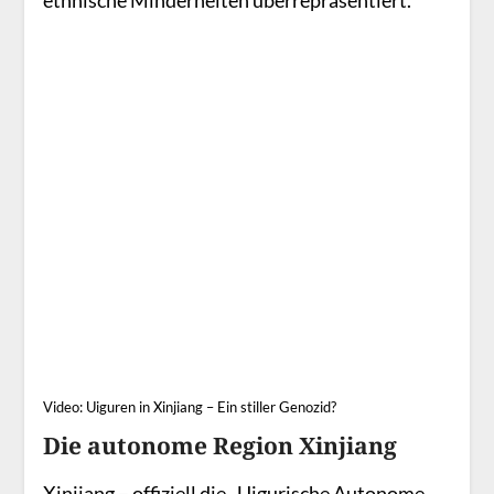
ethnische Minderheiten überrepräsentiert.
Video: Uiguren in Xinjiang – Ein stiller Genozid?
Die autonome Region Xinjiang
Xinjiang
– offiziell die „Uigurische Autonome