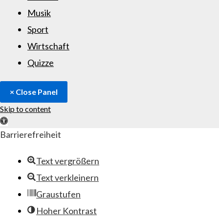
Musik
Sport
Wirtschaft
Quizze
× Close Panel
Skip to content
Open toolbar
Barrierefreiheit
Text vergrößern
Text verkleinern
Graustufen
Hoher Kontrast