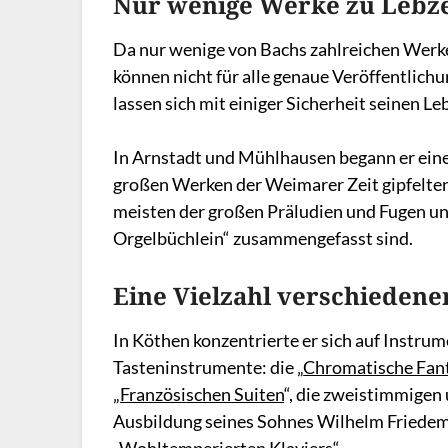
Nur wenige Werke zu Lebzei
Da nur wenige von Bachs zahlreichen Werke
können nicht für alle genaue Veröffentlich
lassen sich mit einiger Sicherheit seinen L
In Arnstadt und Mühlhausen begann er eine
großen Werken der Weimarer Zeit gipfelten:
meisten der großen Präludien und Fugen und
Orgelbüchlein“ zusammengefasst sind.
Eine Vielzahl verschieden
In Köthen konzentrierte er sich auf Instru
Tasteninstrumente: die „
Chromatische Fant
„
Französ
i
schen Suiten
“, die zweistimmigen 
Ausbildung seines Sohnes Wilhelm Friedem