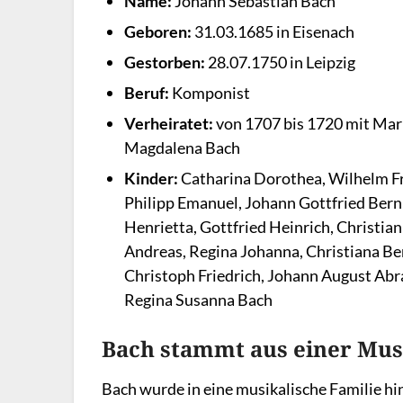
Name:
Johann Sebastian Bach
Geboren:
31.03.1685 in Eisenach
Gestorben:
28.07.1750 in Leipzig
Beruf:
Komponist
Verheiratet:
von 1707 bis 1720 mit Mari
Magdalena Bach
Kinder:
Catharina Dorothea, Wilhelm Fr
Philipp Emanuel, Johann Gottfried Bern
Henrietta, Gottfried Heinrich, Christian
Andreas, Regina Johanna, Christiana Be
Christoph Friedrich, Johann August Abr
Regina Susanna Bach
Bach stammt aus einer Mus
Bach wurde in eine musikalische Familie h