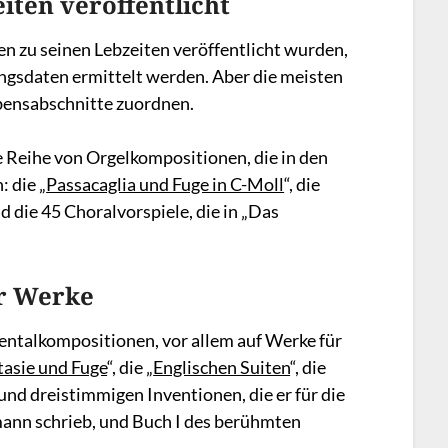
ten veröffentlicht
n zu seinen Lebzeiten veröffentlicht wurden,
ungsdaten ermittelt werden. Aber die meisten
ebensabschnitte zuordnen.
 Reihe von Orgelkompositionen, die in den
 die „
Passacaglia und Fuge in C-Moll
“, die
 die 45 Choralvorspiele, die in „Das
er Werke
mentalkompositionen, vor allem auf Werke für
asie und Fuge
“, die „
Englischen Suiten
“, die
und dreistimmigen Inventionen, die er für die
ann schrieb, und Buch I des berühmten