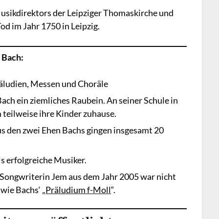
Musikdirektors der Leipziger Thomaskirche und
od im Jahr 1750 in Leipzig.
 Bach:
äludien, Messen und Choräle
ach ein ziemliches Raubein. An seiner Schule in
 teilweise ihre Kinder zuhause.
Aus den zwei Ehen Bachs gingen insgesamt 20
s erfolgreiche Musiker.
r/Songwriterin Jem aus dem Jahr 2005 war nicht
 wie Bachs‘ „
Präludium f-Moll
“.