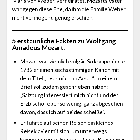
Maria von Weber
, verheiratet. Mozarts Vater
war gegen diese Ehe, da ihm die Familie Weber
nicht vermögend genug erschien.
5 erstaunliche Fakten zu Wolfgang
Amadeus Mozart:
Mozart war ziemlich vulgär. So komponierte
1782 er einen sechsstimmigen Kanon mit
dem Titel „Leck mich im Arsch“. In einem
Brief soll zudem geschrieben haben:
„Salzburg interessiert mich nicht und der
Erzbischof ebenso wenig, ganz abgesehen
davon, dass ich auf beides scheiße“.
Er führte auf seinen Reisen ein kleines
Reiseklavier mit sich, um unterwegs
komponieren zu können. Dieses Klavier war