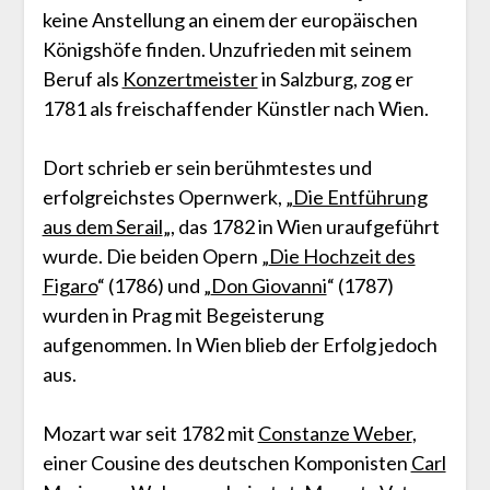
keine Anstellung an einem der europäischen
Königshöfe finden. Unzufrieden mit seinem
Beruf als
Konzertmeister
in Salzburg, zog er
1781 als freischaffender Künstler nach Wien.
Dort schrieb er sein berühmtestes und
erfolgreichstes Opernwerk, „
Die Entführung
aus dem Serail
„, das 1782 in Wien uraufgeführt
wurde. Die beiden Opern „
Die Hochzeit des
Figaro
“ (1786) und „
Don Giovanni
“ (1787)
wurden in Prag mit Begeisterung
aufgenommen. In Wien blieb der Erfolg jedoch
aus.
Mozart war seit 1782 mit
Constanze Weber
,
einer Cousine des deutschen Komponisten
Carl