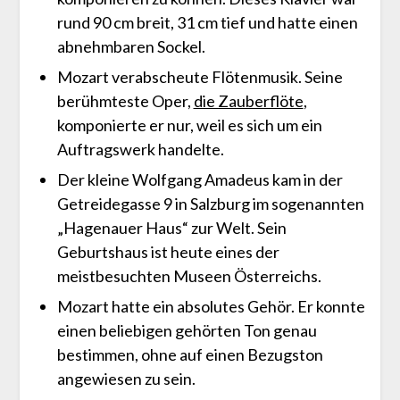
rund 90 cm breit, 31 cm tief und hatte einen
abnehmbaren Sockel.
Mozart verabscheute Flötenmusik. Seine
berühmteste Oper,
die Zauberflöte
,
komponierte er nur, weil es sich um ein
Auftragswerk handelte.
Der kleine Wolfgang Amadeus kam in der
Getreidegasse 9 in Salzburg im sogenannten
„Hagenauer Haus“ zur Welt. Sein
Geburtshaus ist heute eines der
meistbesuchten Museen Österreichs.
Mozart hatte ein absolutes Gehör. Er konnte
einen beliebigen gehörten Ton genau
bestimmen, ohne auf einen Bezugston
angewiesen zu sein.