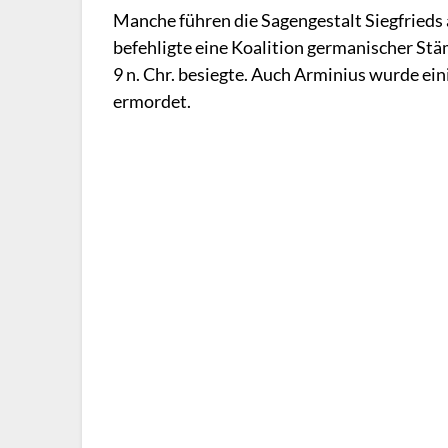
Manche führen die Sagengestalt Siegfrieds 
befehligte eine Koalition germanischer Stä
9 n. Chr. besiegte. Auch Arminius wurde ei
ermordet.