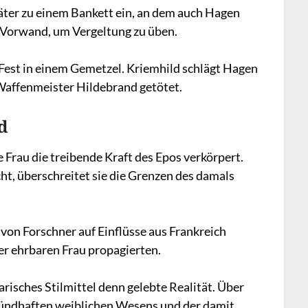
äter zu einem Bankett ein, an dem auch Hagen
s Vorwand, um Vergeltung zu üben.
 Fest in einem Gemetzel. Kriemhild schlägt Hagen
 Waffenmeister Hildebrand getötet.
d
e Frau die treibende Kraft des Epos verkörpert.
cht, überschreitet sie die Grenzen des damals
von Forschner auf Einflüsse aus Frankreich
er ehrbaren Frau propagierten.
risches Stilmittel denn gelebte Realität. Über
 sündhaften weiblichen Wesens und der damit