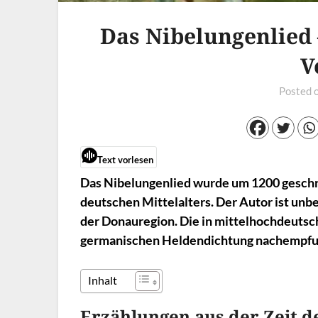
Das Nibelungenlied 
V
Posted 
Text vorlesen
Das Nibelungenlied wurde um 1200 geschri
deutschen Mittelalters. Der Autor ist unb
der Donauregion. Die in mittelhochdeutsc
germanischen Heldendichtung nachempfu
Inhalt
Erzählungen aus der Zeit 