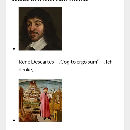
René Descartes – „Cogito ergo sum“ – „Ich
denke,…