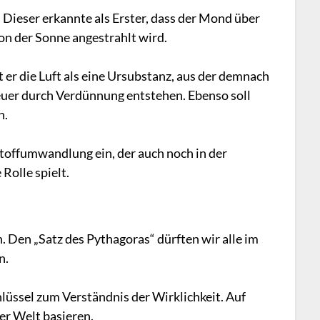
Dieser erkannte als Erster, dass der Mond über
von der Sonne angestrahlt wird.
 er die Luft als eine Ursubstanz, aus der demnach
uer durch Verdünnung entstehen. Ebenso soll
n.
toffumwandlung ein, der auch noch in der
Rolle spielt.
in. Den „Satz des Pythagoras“ dürften wir alle im
n.
lüssel zum Verständnis der Wirklichkeit. Auf
er Welt basieren.