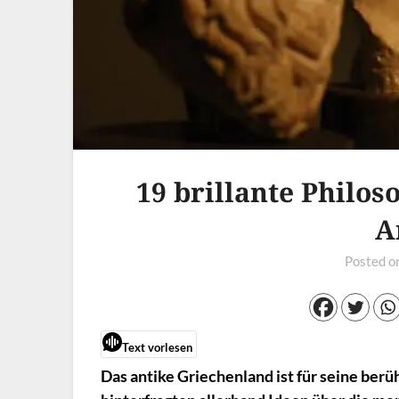
19 brillante Philo
A
Posted o
Text vorlesen
Das antike Griechenland ist für seine ber