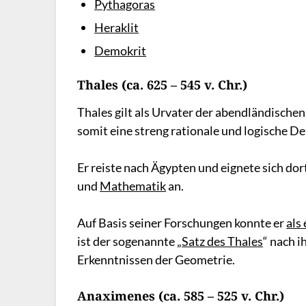
Pythagoras
Heraklit
Demokrit
Thales (ca. 625 – 545 v. Chr.)
Thales gilt als Urvater der abendländische
somit eine streng rationale und logische D
Er reiste nach Ägypten und eignete sich do
und
Mathematik
an.
Auf Basis seiner Forschungen konnte er
als
ist der sogenannte „
Satz des Thales
“ nach 
Erkenntnissen der Geometrie.
Anaximenes (ca. 585 – 525 v. Chr.)