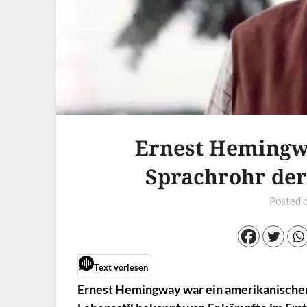
Ernest Hemingw
Sprachrohr der
Posted 
Text vorlesen
Ernest Hemingway war ein amerikanischer S