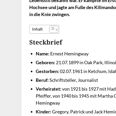
Lebensstil bekannt war. Er kämpfte im Ers
Hochsee und jagte am Fuße des Kilimandsc
in die Knie zwingen.
Inhalt
Steckbrief
Name:
Ernest Hemingway
Geboren:
21.07.1899 in Oak Park, Illino
Gestorben:
02.07.1961 in Ketchum, Ida
Beruf:
Schriftsteller, Journalist
Verheiratet:
von 1921 bis 1927 mit Hadl
Pfeiffer, von 1940 bis 1945 mit Martha
Hemingway
Kinder:
Gregory, Patrick und Jack Hem