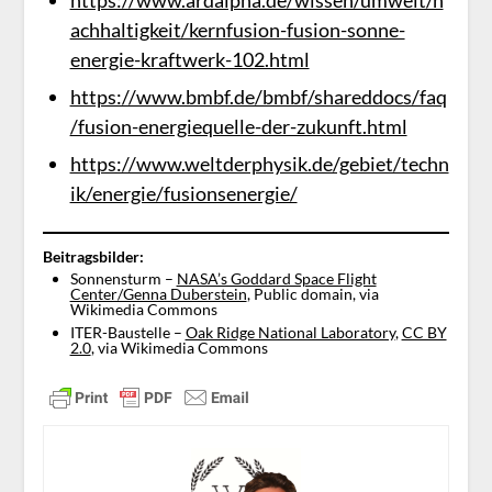
https://www.ardalpha.de/wissen/umwelt/n
achhaltigkeit/kernfusion-fusion-sonne-
energie-kraftwerk-102.html
https://www.bmbf.de/bmbf/shareddocs/faq
/fusion-energiequelle-der-zukunft.html
https://www.weltderphysik.de/gebiet/techn
ik/energie/fusionsenergie/
Beitragsbilder:
Sonnensturm –
NASA’s Goddard Space Flight
Center/Genna Duberstein
, Public domain, via
Wikimedia Commons
ITER-Baustelle –
Oak Ridge National Laboratory
,
CC BY
2.0
, via Wikimedia Commons