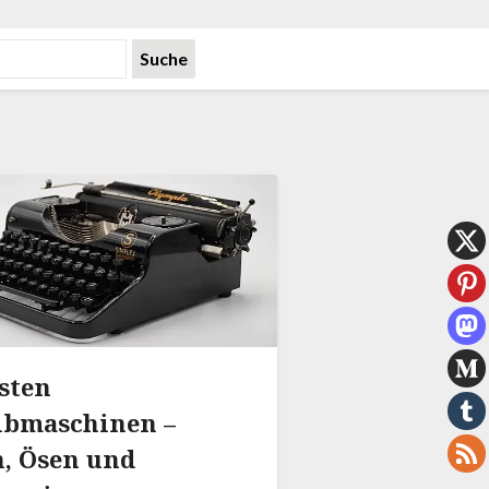
rsten
ibmaschinen –
, Ösen und