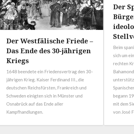
Der S
Bürge
ideol
Stellv
Der Westfälische Friede –
Beim spani
Das Ende des 30-jährigen
sich um ei
Kriegs
rechten Kr
1648 beendete ein Friedensvertrag den 30-
Bahamonde
jährigen Krieg. Kaiser Ferdinand III., die
unterstütz
deutschen Reichsfürsten, Frankreich und
Spanischen
Schweden einigten sich in Münster und
begann 193
Osnabrück auf das Ende aller
mit dem Si
Kampfhandlungen.
von José Fi