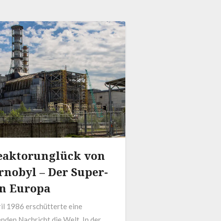
eaktorunglück von
rnobyl – Der Super-
n Europa
il 1986 erschütterte eine
nden Nachricht die Welt. In der