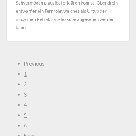
Sehvermögen plausibel erklären konnte. Obendrein
entwarf er ein Fernrohr, welches als Urtyp der
modernen Refraktorteleskope angesehen werden
kann.
Previous
1
2
3
4
5
6
Next