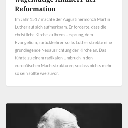
Reformation
Im Jahr 1517 machte der Augustinermönch Martin
Luther auf sich aufmerksam. Er forderte, dass die
christliche Kirche zu ihrem Ursprung, dem
Evangelium, zurückkehren solle. Luther strebte eine
grundlegende Neuausrichtung der Kirche an. Das
führte zu einem radikalen Umbruch in den
europäischen Machtstrukturen, so dass nichts mehr
so sein sollte wie zuvor.